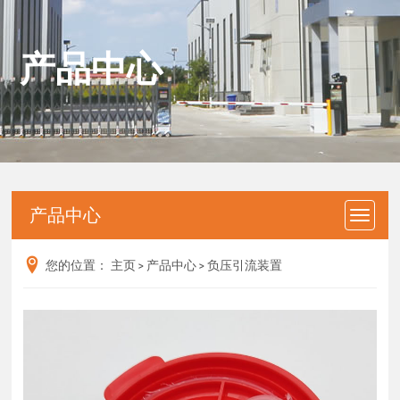
产品中心
产品中心
您的位置：
主页
>
产品中心
>
负压引流装置