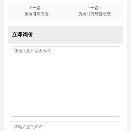
上一篇：
下一篇：
负压引流装置
负压引流袋普通型
立即询价