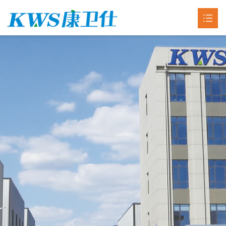
首页
关于我们

产品中心

新闻动态

车间展示
荣誉资质
联系我们