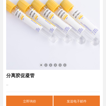
分离胶促凝管
...
立即询价
发送电子邮件