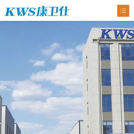
首页
关于我们

产品中心

新闻动态

车间展示
荣誉资质
联系我们