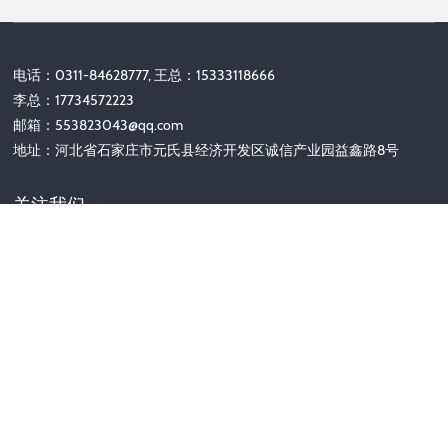
电话：0311-84628777, 王总：15333118666
李总：17734572223
邮箱：
553823043@qq.com
地址：河北省石家庄市元氏县经济开发区诚信产业园益鑫路8号
关注我们
Copyright © 2023-2024 河北康卫仕医疗科技有限公司 版权所有
备案号：
冀ICP备19030993号-1
冀公网安备13013202000235号